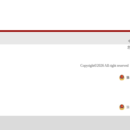
Copyright
©
2026 All right 
豫
豫