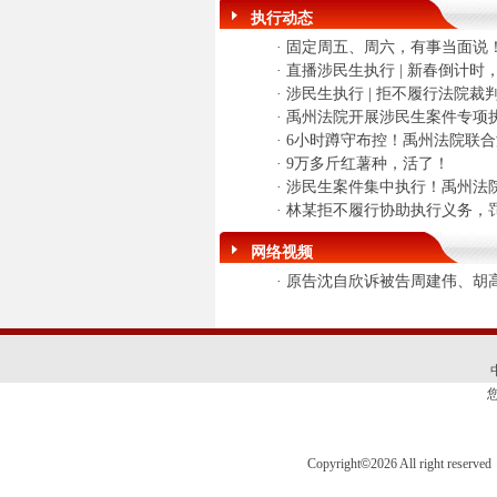
执行动态
·
固定周五、周六，有事当面说！
·
直播涉民生执行 | 新春倒计时
·
涉民生执行 | 拒不履行法院裁判
·
禹州法院开展涉民生案件专项执
·
6小时蹲守布控！禹州法院联
·
9万多斤红薯种，活了！
·
涉民生案件集中执行！禹州法
·
林某拒不履行协助执行义务，罚款
网络视频
·
原告沈自欣诉被告周建伟、胡
Copyright
©
2026 All right 