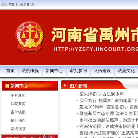
2026年8月6日星期四
首页
法院概况
新闻中心
审判参阅
队伍建设
法苑文化
新闻中心
图片新闻
·
窑火淬初心 古法润少年
·
图片新闻
·
实干笃行“挑重担” 奋力跑赢“
·
法院要闻
·
建党105周年 | 宣誓砺初心 党
·
案件快报
·
聚焦基层生态治理 普法直达田间
·
乡村校园响起法槌声，为孩子种
·
执行动态
·
河南法治报：速裁快审解难题 
·
网络视频
·
喜报:禹州法院审理的“王某某等