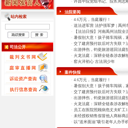
·
许昌中院党组书记、院长周志
法院要闻
站内检索
·
4.6万元，当庭履行！
·
送法进军营 法护强军梦 | 禹州
·
【法治日报】河南禹州法院全流
·
暑假别大意！孩子骑车闯祸，
·
交了建房预付款后对方失联？
司法公开
·
出游摔伤，钧瓷旅游巡回法庭快
·
火龙法庭：深耕全链条涉农解
·
窑火淬初心 古法润少年
案件快报
·
4.6万元，当庭履行！
·
暑假别大意！孩子骑车闯祸，
·
交了建房预付款后对方失联？
·
出游摔伤，钧瓷旅游巡回法庭快
·
火龙法庭：深耕全链条涉农解
·
员工在医院照顾病危丈夫旷工1
·
未经授权销售假冒他人商标商
·
以“送米面油”吸引老年人办手