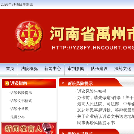
2026年8月6日星期四
首页
法院概况
新闻中心
审判参阅
队伍建设
法苑文化
诉讼指南
诉讼风险提示
·
诉讼风险告知书
·
诉讼风险提示
·
办卡前，请先做这5件事！关于
·
诉讼文书格式
·
最高人民法院、司法部、中华全
·
诉讼小常识
·
2024年民事起诉状、答辩状最
·
关于企业确认诉讼文书送达地
·
法庭分布
·
民事诉讼风险提示书