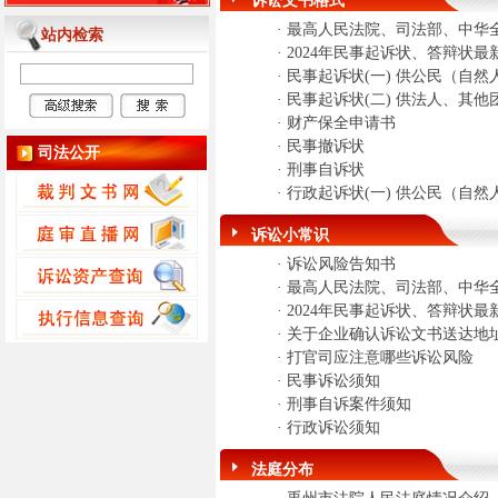
诉讼文书格式
·
最高人民法院、司法部、中华全
站内检索
·
2024年民事起诉状、答辩状最
·
民事起诉状(一) 供公民（自然
·
民事起诉状(二) 供法人、其
·
财产保全申请书
·
民事撤诉状
司法公开
·
刑事自诉状
·
行政起诉状(一) 供公民（自
诉讼小常识
·
诉讼风险告知书
·
最高人民法院、司法部、中华全
·
2024年民事起诉状、答辩状最
·
关于企业确认诉讼文书送达地
·
打官司应注意哪些诉讼风险
·
民事诉讼须知
·
刑事自诉案件须知
·
行政诉讼须知
法庭分布