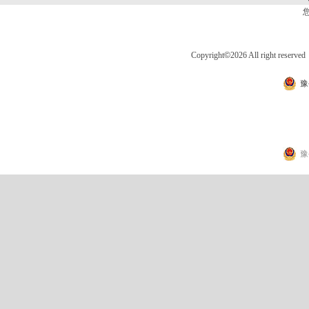
Copyright
©
2026 All right 
豫
豫