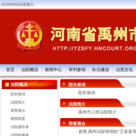
2026年8月8日星期六
首页
法院概况
新闻中心
审判参阅
队伍建设
法苑文化
法院概况
院长致词
·
院长致词
·
院长致词
·
法院简介
法院简介
·
荣誉展台
·
禹州市人民法院简介
·
规章制度
荣誉展台
·
法院领导录
·
喜报:禹州法院审理的“王某某等
·
法院机构录