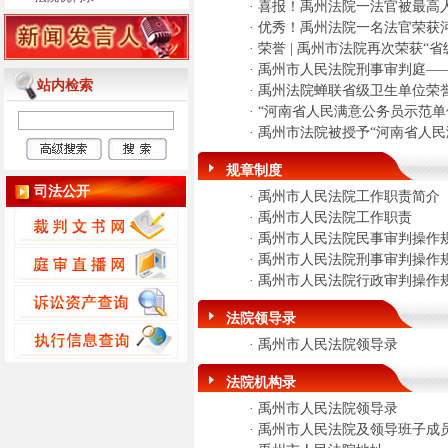
·
喜报！禹州法院一法官被最高
·
优秀！禹州法院一名法官荣获
·
荣誉 | 禹州市法院再次荣获“
·
禹州市人民法院刑事审判庭—
站内检索
·
禹州法院蝉联省级卫生单位荣
·
“河南省人民满意公务员示范单
·
禹州市法院被授予“河南省人民
规章制度
司法公开
·
禹州市人民法院工作职责简介
·
禹州市人民法院工作职责
·
禹州市人民法院民事审判操作
·
禹州市人民法院刑事审判操作
·
禹州市人民法院行政审判操作
法院领导录
·
禹州市人民法院领导录
法院机构录
·
禹州市人民法院领导录
·
禹州市人民法院及领导班子成