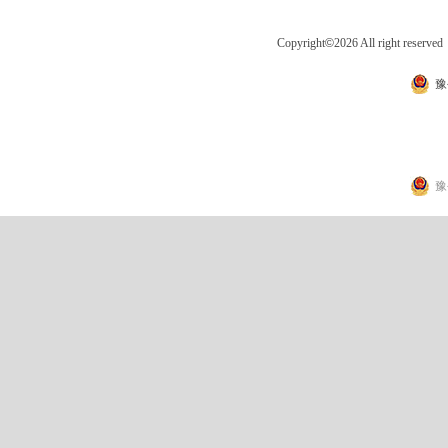
Copyright
©
2026 All right 
豫
豫