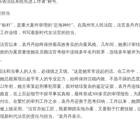
南省法院系统先进工作者”称号。
显担当
杆”，是重大案件审理的“定海神针”。在禹州市人民法院，法官袁丹丹
工作业绩，书写着新时代女法官的担当。
法官以来，袁丹丹始终保持着高效务实的办案风格。几年间，她累计审结刑
效的办案质量使她在员额法官考核中连续多年名列前茅，连续多年被评为
。
法和当事人的人生，必须慎之又慎。”这是她常常说起的话。在工作中，
她总能展现出超乎常人的专业定力，始终保持沉稳内敛、不急不躁的态度
022年初，她主审某起刑事犯罪案，面对错综复杂的鉴定证据，袁丹丹连
曲直，在上百起细节中探寻事实真相，最终形成300多页的审理报告，为
付出。在繁忙的审判工作之余，袁丹丹还善于思考归纳，工作以来，她撰
息被上级采用。“法官亦如工匠，既要脚踏实地办案，又要勤于打磨技能，
现新时代法官的责任与担当。”袁丹丹表示。