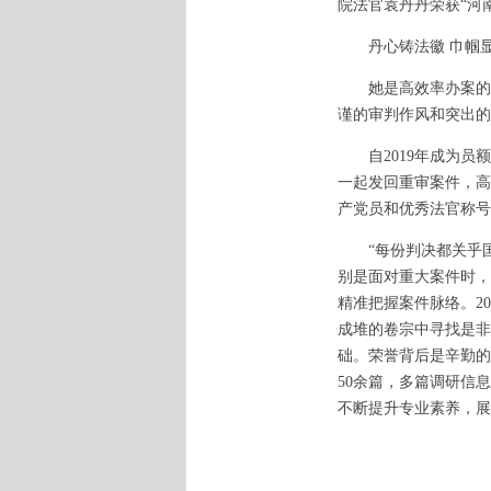
院法官袁丹丹荣获“河
丹心铸法徽 巾帼
她是高效率办案的“标
谨的审判作风和突出的
自2019年成为员额
一起发回重审案件，高
产党员和优秀法官称号
“每份判决都关乎国
别是面对重大案件时，
精准把握案件脉络。2
成堆的卷宗中寻找是非
础。荣誉背后是辛勤的
50余篇，多篇调研信
不断提升专业素养，展