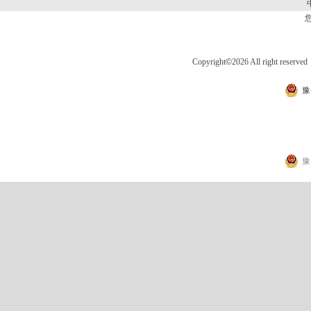
Copyright
©
2026 All right 
豫
豫