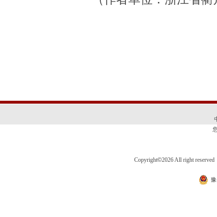
Copyright
©
2026 All right 
豫