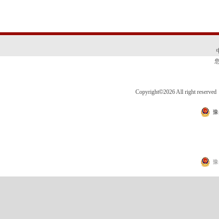
Copyright
©
2026 All right 
豫
豫