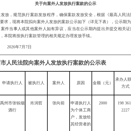
关于向案外人发放执行案款的公示
款发放，规范执行案款发放程序，确保案款发放安全，根据《最高人民法
要求，现将本院拟向案外人发放的案款公示如下（详见下表），公示期为
，案件当事人或其他案外人如有异议，应当在公示期内提出并提交相关证
，本院将按执行案款管理的相关规定办理
发放手续
。
2
6
年
7
月
7
日
州市人民法院
向案外人发放执行案款的公示
表
承办人
申请执行人
被执行人
案外人
原因
金额（元）
方式
禹州市张铄烟
肖润哲
张向前
申请执行人
2000
198 36
酒行
为个体工商
2227
户，发放给
其经营者的