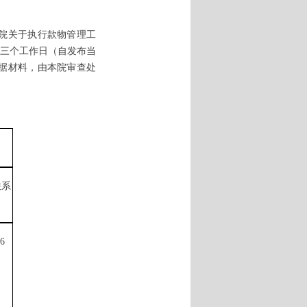
院关于执行款物管理工
三个
工作
日
（自发布当
据材料
，由本院审查处
联系
16