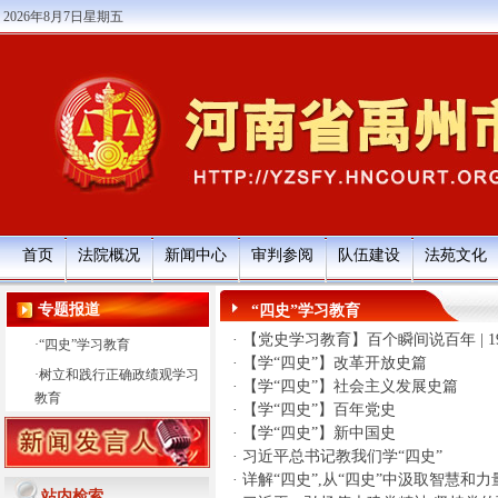
2026年8月7日星期五
首页
法院概况
新闻中心
审判参阅
队伍建设
法苑文化
专题报道
“四史”学习教育
·
【党史学习教育】百个瞬间说百年 | 1
·
“四史”学习教育
·
【学“四史”】改革开放史篇
·
树立和践行正确政绩观学习
·
【学“四史”】社会主义发展史篇
教育
·
【学“四史”】百年党史
·
【学“四史”】新中国史
·
习近平总书记教我们学“四史”
·
详解“四史”,从“四史”中汲取智慧和力
站内检索